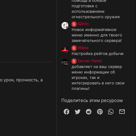
помощь в боевой
подготовке с
использованием
огнестрельного оружия
IQInfo
$
Новое информативное
меню именно для твоего
замечательного сервера!
XRate
$
Настройка рейтов добычи
Server Panel
$
добавляет на ваш сервер
меню информации об
игроках, так и
 урон, прочность, а
интегрировать в него свои
плагины!
Поделитесь этим ресурсом
Facebook
Twitter
Reddit
Pinterest
WhatsApp
Элек