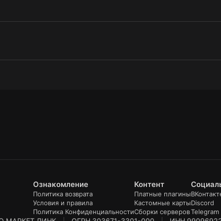
Ознакомление
Контент
Социал
Политика возврата
Платные плагины
ВКонтакт
Условия и правила
Кастомные карты
Discord
Политика Конфиденциальности
Сборки серверов
Telegram
О МАРКЕТ ЛИНК
ОГРН 303671-3301-000
ИНН 9909692