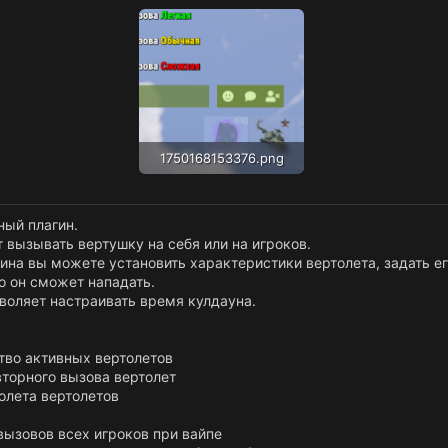
1750168153376.png
504.5 КБ · Просмотры: 527
ный плагин.
 вызывать вертушку на себя или на игроков.
ина вы можете установить характеристики вертолета, задать его
о он сможет нападать.
воляет настраивать время кулдауна.
тво активных вертолетов
торного вызова вертолет
олета вертолетов
вызовов всех игроков при вайпе