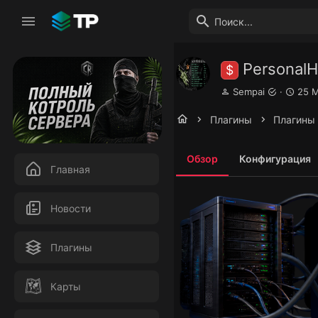
PersonalH
$
А
Д
Sempai
25 
в
а
т
т
Плагины
Плагины 
о
а
р
с
о
Обзор
Конфигурация
з
Главная
д
а
н
Новости
и
я
Плагины
Карты