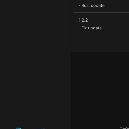
- Rust update
1.2.2
- Fix update
ОсО