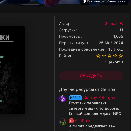
🛈 Рекламное объявление
Автор
Sempai
Загрузки
11
Просмотры
1,605
Первый выпуск
25 Май 2024
Последнее обновление
15 Июн 2026
5.0
Рейтинг
Оценок: 1
ОБСУДИТЬ
Другие ресурсы от Sempai
Convoy Reforged
ИВЕНТ
Грузовик перевозит
запертый ящик по дороге.
Конвой сопровождают NPC
AimTrain
$
AimTrain предлагает вам