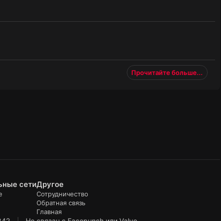
Прочитайте больше...
ьные сети
Другое
е
Сотрудничество
Обратная связь
Главная
242
Не связан с Facepunch или Valve