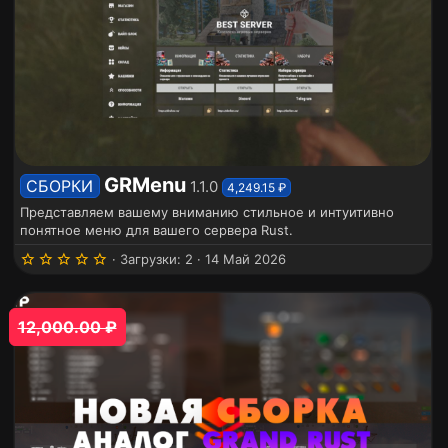
GRMenu
СБОРКИ
1.1.0
4,249.15 ₽
Представляем вашему вниманию стильное и интуитивно
понятное меню для вашего сервера Rust.
5
Загрузки
2
14 Май 2026
.
0
0
з
12,000.00 ₽
в
ё
з
д