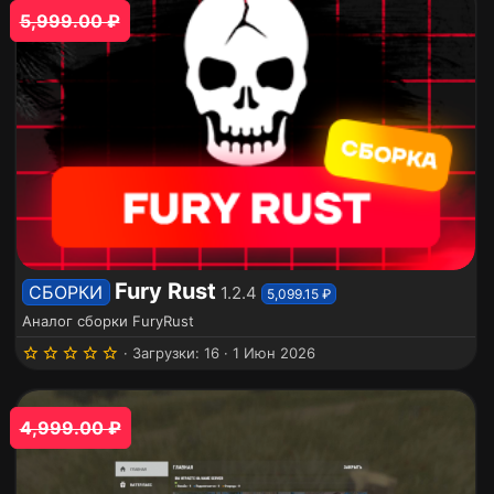
з
5,999.00 ₽
в
ё
з
д
Fury Rust
СБОРКИ
1.2.4
5,099.15 ₽
Аналог сборки FuryRust
5
Загрузки
16
1 Июн 2026
.
0
0
з
4,999.00 ₽
в
ё
з
д