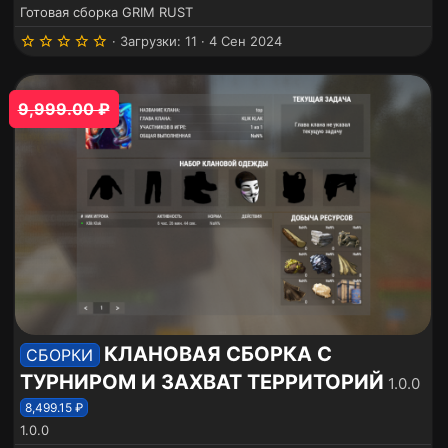
Готовая сборка GRIM RUST
5
Загрузки
11
4 Сен 2024
.
0
0
з
9,999.00 ₽
в
ё
з
д
КЛАНОВАЯ СБОРКА С
СБОРКИ
ТУРНИРОМ И ЗАХВАТ ТЕРРИТОРИЙ
1.0.0
8,499.15 ₽
1.0.0