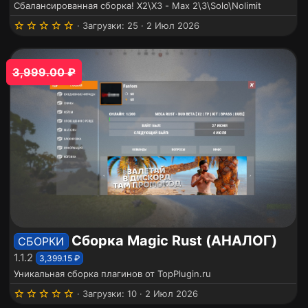
Сбалансированная сборка! Х2\Х3 - Max 2\3\Solo\Nolimit
5
Загрузки
25
2 Июл 2026
.
0
0
з
3,999.00 ₽
в
ё
з
д
Сборка Magic Rust (АНАЛОГ)
СБОРКИ
1.1.2
3,399.15 ₽
Уникальная сборка плагинов от TopPlugin.ru
5
Загрузки
10
2 Июл 2026
.