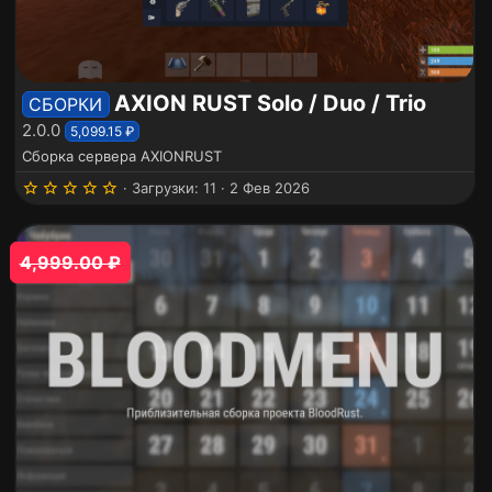
AXION RUST Solo / Duo / Trio
СБОРКИ
2.0.0
5,099.15 ₽
Сборка сервера AXIONRUST
5
Загрузки
11
2 Фев 2026
.
0
0
з
4,999.00 ₽
в
ё
з
д