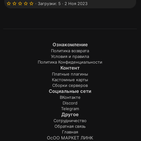
5
Загрузки
5
2 Ноя 2023
.
0
0
з
в
ё
з
д
Ознакомление
Политика возврата
Условия и правила
Политика Конфиденциальности
Контент
Платные плагины
Кастомные карты
Сборки серверов
Социальные сети
ВКонтакте
Discord
Telegram
Другое
Сотрудничество
Обратная связь
Главная
ОсОО МАРКЕТ ЛИНК