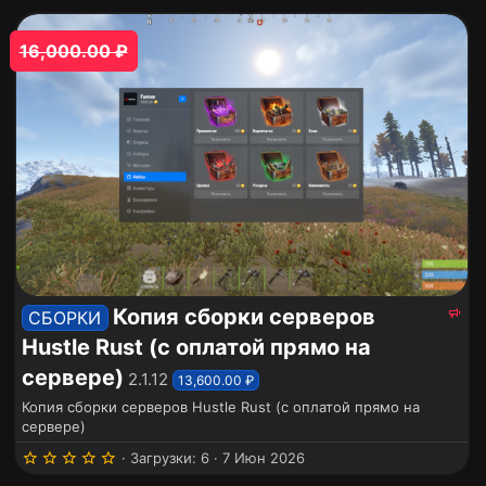
0
0
з
16,000.00 ₽
в
ё
з
д
И
Копия сборки серверов
СБОРКИ
з
Hustle Rust (с оплатой прямо на
б
р
сервере)
2.1.12
13,600.00 ₽
а
Копия сборки серверов Hustle Rust (с оплатой прямо на
н
сервере)
н
о
5
Загрузки
6
7 Июн 2026
.
е