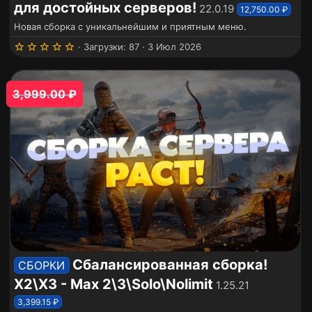
для достойных серверов!
22.0.19
12,750.00 ₽
б
р
Новая сборка с уникальнейшим и приятным меню.
а
5
Загрузки
87
3 Июл 2026
н
.
н
0
0
о
з
е
3,999.00 ₽
в
ё
з
д
Сбалансированная сборка!
СБОРКИ
Х2\Х3 - Max 2\3\Solo\Nolimit
1.25.21
3,399.15 ₽