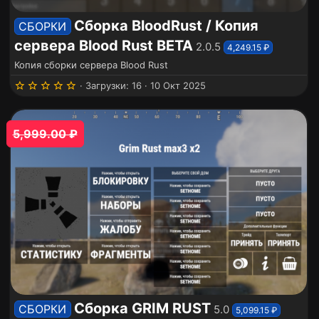
Сборка BloodRust / Копия
СБОРКИ
сервера Blood Rust BETA
2.0.5
4,249.15 ₽
Копия сборки сервера Blood Rust
5
Загрузки
16
10 Окт 2025
.
0
0
з
5,999.00 ₽
в
ё
з
д
Сборка GRIM RUST
СБОРКИ
5.0
5,099.15 ₽