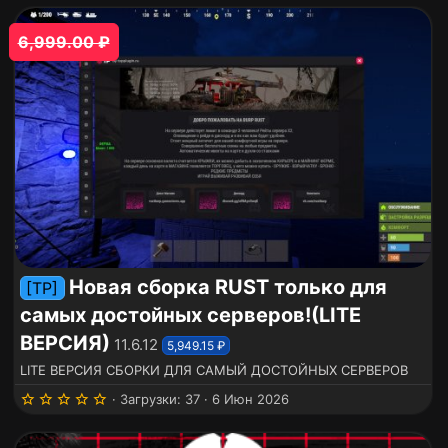
0
0
з
6,999.00 ₽
в
ё
з
д
Новая сборка RUST только для
[TP]
самых достойных серверов!(LITE
ВЕРСИЯ)
11.6.12
5,949.15 ₽
LITE ВЕРСИЯ СБОРКИ ДЛЯ САМЫЙ ДОСТОЙНЫХ СЕРВЕРОВ
5
Загрузки
37
6 Июн 2026
.
0
0