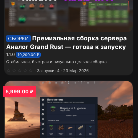
Премиальная сборка сервера
СБОРКИ
Аналог Grand Rust — готова к запуску
1.1.0
10,200.00 ₽
Стабильная, быстрая и визуально цельная сборка
0
Загрузки
4
23 Мар 2026
.
0
0
з
5,999.00 ₽
в
ё
з
д