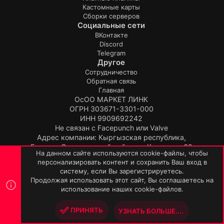
Кастомные карты
Сборки серверов
Социальные сети
ВКонтакте
Discord
Telegram
Другое
Сотрудничество
Обратная связь
Главная
ОсОО МАРКЕТ ЛИНК
ОГРН 303671-3301-000
ИНН 9909692242
Не связан с Facepunch или Valve
Адрес компании: Кыргызская республика,
Бишкек, Свердловский район, ул.Киевская, 62
На данном сайте используются cookie-файлы, чтобы
Продукт:
TopPlugin
персонализировать контент и сохранить Ваш вход в
© TopPlugin 2019-2026.
систему, если Вы зарегистрируетесь.
R
Продолжая использовать этот сайт, Вы соглашаетесь на
S
использование наших cookie-файлов.
S
ПРИНЯТЬ
УЗНАТЬ БОЛЬШЕ....