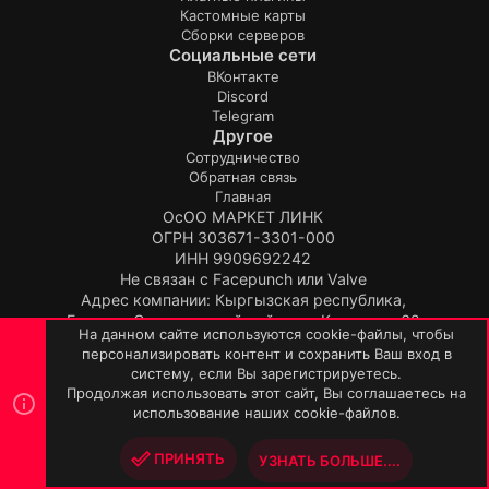
Кастомные карты
Сборки серверов
Социальные сети
ВКонтакте
Discord
Telegram
Другое
Сотрудничество
Обратная связь
Главная
ОсОО МАРКЕТ ЛИНК
ОГРН 303671-3301-000
ИНН 9909692242
Не связан с Facepunch или Valve
Адрес компании: Кыргызская республика,
Бишкек, Свердловский район, ул.Киевская, 62
На данном сайте используются cookie-файлы, чтобы
Продукт:
TopPlugin
персонализировать контент и сохранить Ваш вход в
© TopPlugin 2019-2026.
систему, если Вы зарегистрируетесь.
R
Продолжая использовать этот сайт, Вы соглашаетесь на
S
использование наших cookie-файлов.
S
ПРИНЯТЬ
УЗНАТЬ БОЛЬШЕ....