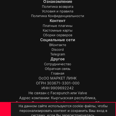
Ознакомление
Политика возврата
Условия и правила
Политика Конфиденциальности
Контент
Платные плагины
Кастомные карты
Сборки серверов
Социальные сети
ВКонтакте
Discord
Telegram
Другое
Сотрудничество
Обратная связь
Главная
ОсОО МАРКЕТ ЛИНК
ОГРН 303671-3301-000
ИНН 9909692242
Не связан с Facepunch или Valve
Адрес компании: Кыргызская республика,
Бишкек, Свердловский район, ул.Киевская, 62
На данном сайте используются cookie-файлы, чтобы
Продукт:
TopPlugin
персонализировать контент и сохранить Ваш вход в
© TopPlugin 2019-2026.
ВЕРХ
НИЗ
систему, если Вы зарегистрируетесь.