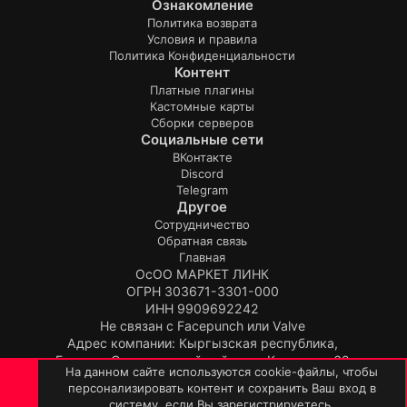
Ознакомление
Политика возврата
Условия и правила
Политика Конфиденциальности
Контент
Платные плагины
Кастомные карты
Сборки серверов
Социальные сети
ВКонтакте
Discord
Telegram
Другое
Сотрудничество
Обратная связь
Главная
ОсОО МАРКЕТ ЛИНК
ОГРН 303671-3301-000
ИНН 9909692242
Не связан с Facepunch или Valve
Адрес компании: Кыргызская республика,
Бишкек, Свердловский район, ул.Киевская, 62
На данном сайте используются cookie-файлы, чтобы
Продукт:
TopPlugin
персонализировать контент и сохранить Ваш вход в
© TopPlugin 2019-2026.
ВЕРХ
НИЗ
систему, если Вы зарегистрируетесь.