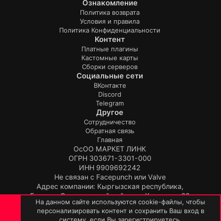
Ознакомление
Политика возврата
Условия и правила
Политика Конфиденциальности
Контент
Платные плагины
Кастомные карты
Сборки серверов
Социальные сети
ВКонтакте
Discord
Telegram
Другое
Сотрудничество
Обратная связь
Главная
ОсОО МАРКЕТ ЛИНК
ОГРН 303671-3301-000
ИНН 9909692242
Не связан с Facepunch или Valve
Адрес компании: Кыргызская республика,
Бишкек, Свердловский район, ул.Киевская, 62
На данном сайте используются cookie-файлы, чтобы
Продукт:
TopPlugin
персонализировать контент и сохранить Ваш вход в
© TopPlugin 2019-2026.
ВЕРХ
НИЗ
систему, если Вы зарегистрируетесь.