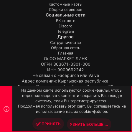
Кастомные карты
Сборки серверов
Социальные сети
ВКонтакте
Discord
Telegram
Другое
Сотрудничество
Обратная связь
Главная
ОсОО МАРКЕТ ЛИНК
ОГРН 303671-3301-000
ИНН 9909692242
Не связан с Facepunch или Valve
Адрес компании: Кыргызская республика,
Бишкек, Свердловский район, ул.Киевская, 62
На данном сайте используются cookie-файлы, чтобы
Продукт:
TopPlugin
персонализировать контент и сохранить Ваш вход в
© TopPlugin 2019-2026.
систему, если Вы зарегистрируетесь.
R
Продолжая использовать этот сайт, Вы соглашаетесь на
S
использование наших cookie-файлов.
S
ПРИНЯТЬ
УЗНАТЬ БОЛЬШЕ....