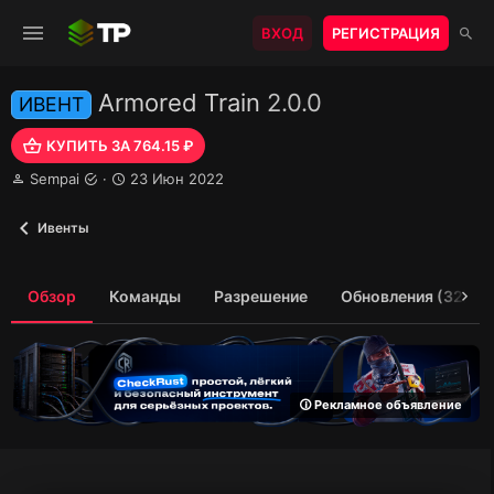
ВХОД
РЕГИСТРАЦИЯ
Armored Train
2.0.0
ИВЕНТ
КУПИТЬ ЗА 764.15 ₽
А
Д
Sempai
23 Июн 2022
в
а
т
т
Ивенты
о
а
р
с
о
Обзор
Команды
Разрешение
Обновления (32)
з
д
а
н
и
я
🛈 Рекламное объявление