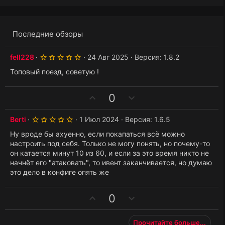
Последние обзоры
5
fell228
24 Авг 2025
Версия: 1.8.2
.
0
Топовый поезд, советую !
0
з
в
З
П
0
ё
з
а
р
д
о
5
Berti
1 Июл 2024
Версия: 1.6.5
.
т
0
Ну вроде бы ахуенно, если покапаться всё можно
и
0
настроить под себя. Только не могу понять, но почему-то
з
в
он катается минут 10 из 60, и если за это время никто не
в
ё
начнёт его "атаковать", то ивент заканчивается, но думаю
з
это дело в конфиге опять же
д
З
П
0
а
р
о
Прочитайте больше...