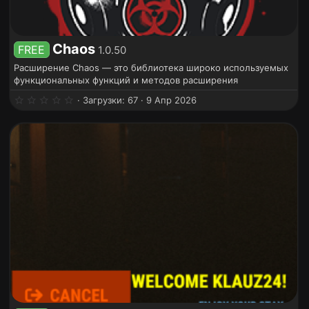
Chaos
FREE
1.0.50
Расширение Chaos — это библиотека широко используемых
функциональных функций и методов расширения
0
Загрузки
67
9 Апр 2026
.
0
0
з
в
ё
з
д