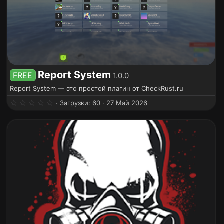
Report System
FREE
1.0.0
Report System — это простой плагин от CheckRust.ru
0
Загрузки
60
27 Май 2026
.
0
0
з
в
ё
з
д