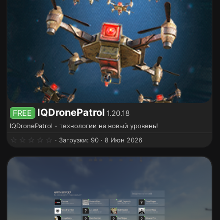
IQDronePatrol
FREE
1.20.18
IQDronePatrol - технологии на новый уровень!
0
Загрузки
90
8 Июн 2026
.
0
0
з
в
ё
з
д