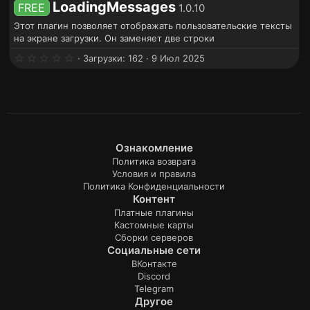
LoadingMessages
FREE
1.0.10
Этот плагин позволяет отображать пользовательские тексты
на экране загрузки. Он заменяет две строки
0
Загрузки
162
9 Июл 2025
.
0
0
з
в
ё
з
д
Ознакомление
Политика возврата
Условия и правила
Политика Конфиденциальности
Контент
Платные плагины
Кастомные карты
Сборки серверов
Социальные сети
ВКонтакте
Discord
Telegram
Другое