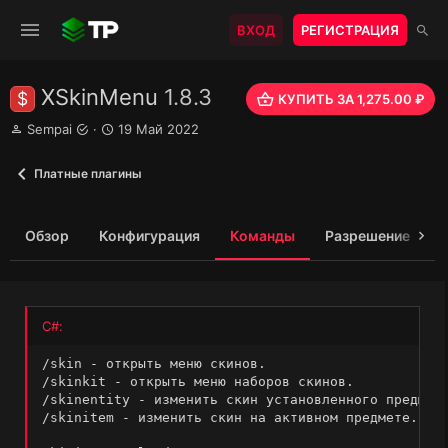
ВХОД
РЕГИСТРАЦИЯ
XSkinMenu
1.8.3
$
КУПИТЬ ЗА 1,275.00 ₽
А
Д
Sempai
19 Май 2022
в
а
т
т
Платные плагины
о
а
р
с
о
Обзор
Конфигурация
Команды
Разрешение
О
з
д
а
н
и
C#:
я
/
skin 
-
 открыть меню скинов
.
/
skinkit 
-
 открыть меню наборов скинов
.
/
skinentity 
-
 изменить скин установленного предмет
/
skinitem 
-
 изменить скин на активном предмете
.
[
 