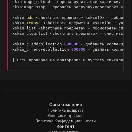
skinimage_reload 
-
 перезагрузить все картинки
.
skinimage_stop 
-
 прервать загрузку
/
перезагрузку из
xskin 
add
<
shortname предмета
>
<
skinID
>
-
 добавить
xskin 
remove
<
shortname предмета
>
<
skinID
>
-
 удали
xskin list 
<
shortname предмета
>
-
 посмотреть списо
xskin clearlist 
<
shortname предмета
>
-
 очистить сп
xskin_c addcollection 
000000
-
 добавить коллекцию 
xskin_c removecollection 
000000
-
 удалить коллекци
[
 Есть проверка на повторение и пустоту списков 
]
Ознакомление
Политика возврата
Условия и правила
Политика Конфиденциальности
Контент
Платные плагины