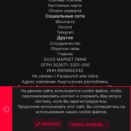
Кастомные карты
Сборки серверов
Социальные сети
ВКонтакте
Discord
Telegram
Другое
Сотрудничество
Обратная связь
Главная
ОсОО МАРКЕТ ЛИНК
ОГРН 303671-3301-000
ИНН 9909692242
Не связан с Facepunch или Valve
Адрес компании: Кыргызская республика,
Бишкек, Свердловский район, ул.Киевская, 62
На данном сайте используются cookie-файлы, чтобы
Продукт:
TopPlugin
персонализировать контент и сохранить Ваш вход в
© TopPlugin 2019-2026.
ВЕРХ
НИЗ
систему, если Вы зарегистрируетесь.
R
Продолжая использовать этот сайт, Вы соглашаетесь на
S
использование наших cookie-файлов.
S
ПРИНЯТЬ
УЗНАТЬ БОЛЬШЕ....