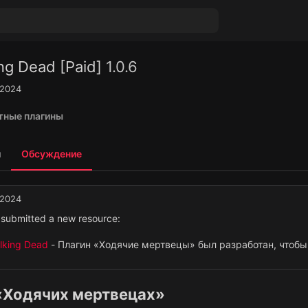
ng Dead [Paid]
1.0.6
 2024
тные плагины
й
Обсуждение
 2024
submitted a new resource:
lking Dead
- Плагин «Ходячие мертвецы» был разработан, чтобы
«Ходячих мертвецах»​