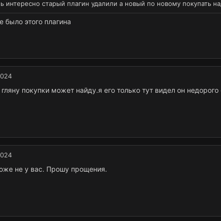
ь интересно старый плагин удалили а новый по новому покупать на
не было этого плагина
2024
 гляну покупки может найду.я его только тут видел он недорого
2024
оже не у вас. Прошу прощения.