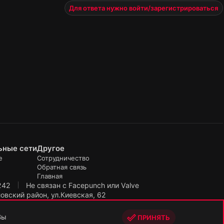
Для ответа нужно войти/зарегистрироваться
ьные сети
Другое
е
Сотрудничество
Обратная связь
Главная
242
Не связан с Facepunch или Valve
вский район, ул.Киевская, 62
-2026.
R
S
Вы
ПРИНЯТЬ
S