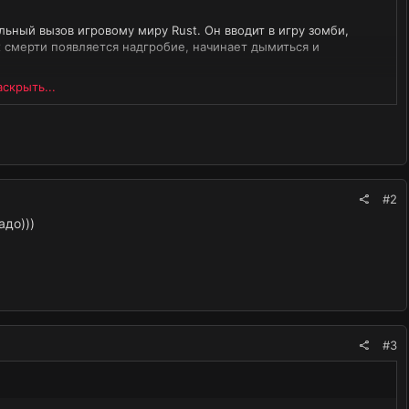
ьный вызов игровому миру Rust. Он вводит в игру зомби,
 смерти появляется надгробие, начинает дымиться и
скрыть...
определенных ученых. Конфигурация плагина включает
#2
адо)))
#3