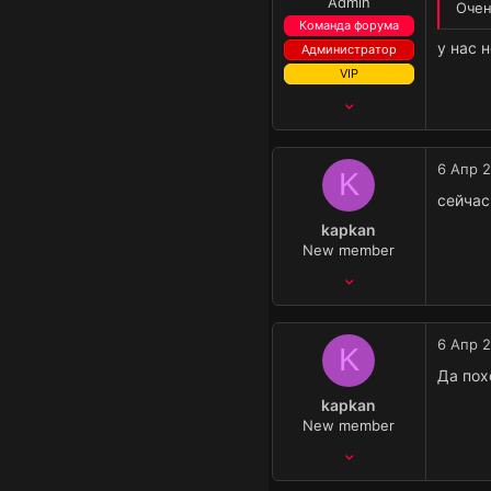
Admin
Очен
Команда форума
у нас 
Администратор
VIP
12 Май 2022
5,406
889
6 Апр 
K
30
сейчас
₽
43,239
kapkan
New member
3 Фев 2023
26
1
6 Апр 
K
3
Да пох
₽
50
kapkan
New member
3 Фев 2023
26