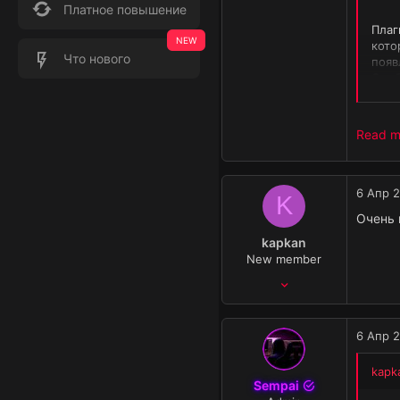
3
Платное повышение
3
Плаг
кото
₽
0
Что нового
появ
Особ
Плаг
Баланс
наст
Read mo
Транзакции
₽: 0
6 Апр 
K
Очень 
kapkan
New member
3 Фев 2023
26
1
6 Апр 
3
₽
50
kapk
Sempai