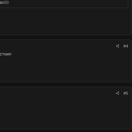
до)))
#4
 стоил
#5