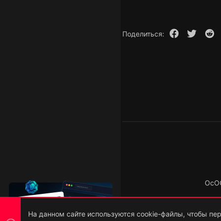
1
3
₽
50
Facebook
Twitter
R
Поделиться:
ОсО
На данном сайте используются cookie-файлы, чтобы пер