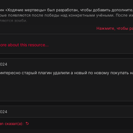
ин «Ходячие мертвецы» был разработан, чтобы добавить дополнител
рые появляются после победы над конкретными учёными. После их
ляются зомби.
енности и конфигурации:
Нажмите, чтобы ра
ин позволяет активировать зомби в игровом мире при поражении 
ройки для различных типов NPC, включая...
re about this resource...
2024
интересно старый плагин удалили а новый по новому покупать н
2024
an сказал(а):