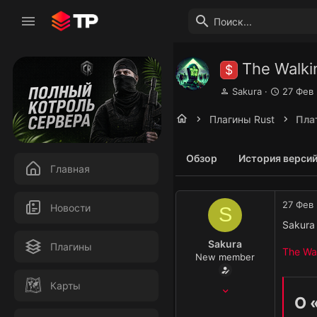
The Walki
$
А
Д
Sakura
27 Фев
в
а
т
т
Плагины Rust
Пла
о
а
р
н
т
а
Обзор
История верси
е
ч
Главная
м
а
ы
л
27 Фев
а
Новости
S
Sakura 
Sakura
Плагины
The Wa
New member
Карты
25 Янв 2024
О 
18