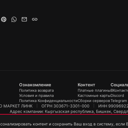
eddit
Pinterest
WhatsApp
Электронная почта
Ссылка
Ознакомление
Контент
Социал
Политика возврата
Платные плагины
ВКонтакт
Условия и правила
Кастомные карты
Discord
Политика Конфиденциальности
Сборки серверов
Telegram
О МАРКЕТ ЛИНК
ОГРН 303671-3301-000
ИНН 9909692
Адрес компании: Кыргызская республика, Бишкек, Свердло
Продукт:
TopPlugin
© TopPlugin 2019
сонализировать контент и сохранить Ваш вход в систему, если 