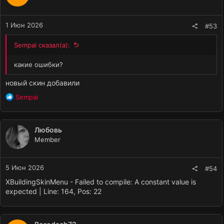
1 Июн 2026
#53
Sempai сказал(а):
какие ошибки?
новый скин добавили
Р
Sempai
е
а
к
Любовь
ц
Member
и
и
:
5 Июн 2026
#54
XBuildingSkinMenu - Failed to compile: A constant value is
expected | Line: 164, Pos: 22