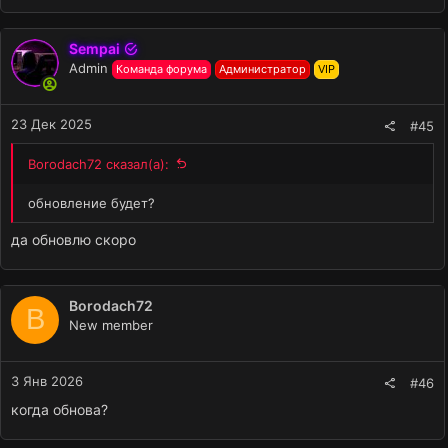
Sempai
Admin
Команда форума
Администратор
VIP
23 Дек 2025
#45
Borodach72 сказал(а):
обновление будет?
да обновлю скоро
Borodach72
B
New member
3 Янв 2026
#46
когда обнова?