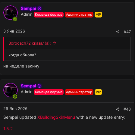
Sempai
Admin
Команда форума
Администратор
VIP
3 Янв 2026
#47
Borodach72 сказал(а):
когда обнова?
на неделе закину
Sempai
Admin
Команда форума
Администратор
VIP
29 Янв 2026
#48
Sempai updated
XBuildingSkinMenu
with a new update entry:
1.5.2