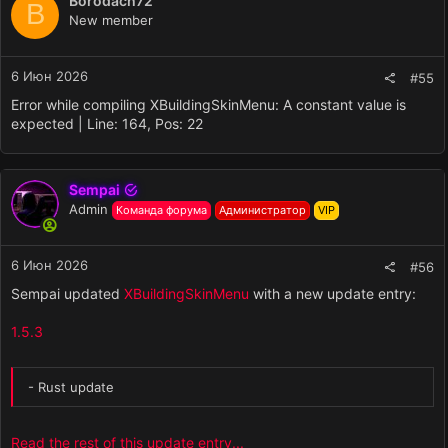
Borodach72
B
New member
6 Июн 2026
#55
Error while compiling XBuildingSkinMenu: A constant value is
expected | Line: 164, Pos: 22
Sempai
Admin
Команда форума
Администратор
VIP
6 Июн 2026
#56
Sempai updated
XBuildingSkinMenu
with a new update entry:
1.5.3
- Rust update
Read the rest of this update entry...