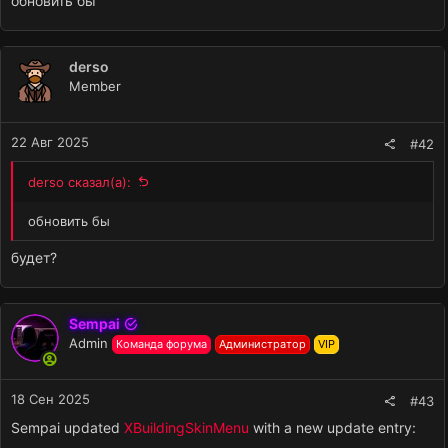
обновить бы
derso
Member
22 Авг 2025
#42
derso сказал(а):
обновить бы
будет?
Sempai
Admin
Команда форума
Администратор
VIP
18 Сен 2025
#43
Sempai updated
XBuildingSkinMenu
with a new update entry: