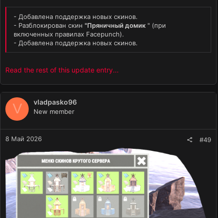
- Добавлена поддержка новых скинов.
- Разблокирован скин
"Пряничный домик
" (при
включенных правилах Facepunch).
- Добавлена поддержка новых скинов.
Read the rest of this update entry...
vladpasko96
V
New member
8 Май 2026
#49