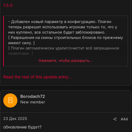
1.5.0
- Добавлен новый параметр в конфигурацию. Плагин
теперь разрешит использовать игрокам только то, что у
них куплено, все остальное будет заблокировано.
[ Разрешения на скины строительных блоков по прежнему
имеют силу. ]
[ Плагин автоматически удалит/очистит всё запрещенное
правилами. ]
- Добавлена визуальная блокировка выбора цветов для
Нажмите, чтобы раскрыть...
контейнера.
[ Нет разрешения на скин контейнера, не куплен DLC и
т.д. ]
Read the rest of this update entry...
Borodach72
B
New member
23 Дек 2025
#44
обновление будет?