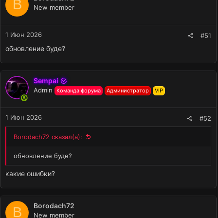
B
New member
1 Июн 2026
#51
обновление буде?
Sempai
Admin
Команда форума
Администратор
VIP
1 Июн 2026
#52
Borodach72 сказал(а):
обновление буде?
какие ошибки?
Borodach72
B
New member