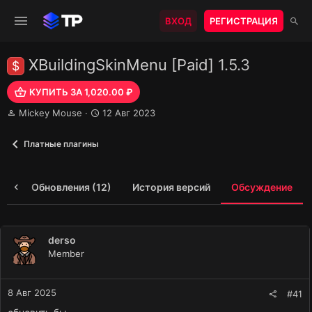
ВХОД
РЕГИСТРАЦИЯ
XBuildingSkinMenu [Paid]
1.5.3
$
КУПИТЬ ЗА 1,020.00 ₽
А
Д
Mickey Mouse
12 Авг 2023
в
а
т
т
Платные плагины
о
а
р
н
т
а
ие
Обновления (12)
История версий
Обсуждение
е
ч
м
а
ы
л
а
derso
Member
8 Авг 2025
#41