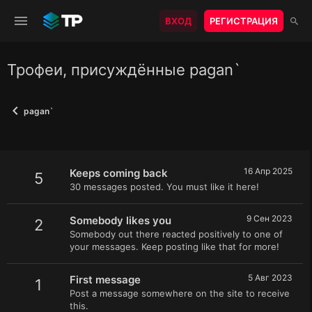
ВХОД
РЕГИСТРАЦИЯ
Трофеи, присуждённые pagan`
pagan`
16 Апр 2025
Keeps coming back
5
30 messages posted. You must like it here!
9 Сен 2023
Somebody likes you
2
Somebody out there reacted positively to one of
your messages. Keep posting like that for more!
5 Авг 2023
First message
1
Post a message somewhere on the site to receive
this.