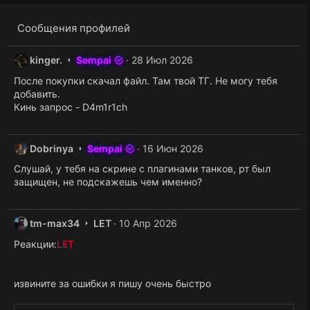
д
Сообщения профилей
k
kinger.
Sempai
28 Июл 2026
i
После покупки скачал файл. Там твой ТГ. Не могу тебя
n
добавить.
g
Кинь запрос - D4m1r1ch
e
r
.
D
Dobrinya
Sempai
16 Июн 2026
н
o
а
Слушай, у тебя на скрине с плагинами танков, рт был
b
п
защищен, не подскажешь чем именно?
r
и
i
с
n
а
t
tm-max34
LET
10 Апр 2026
y
л
m
a
в
Реакции:
LET
-
н
п
m
а
р
a
п
о
извините за ошибки я пишу очень быстро
x
и
ф
3
с
и