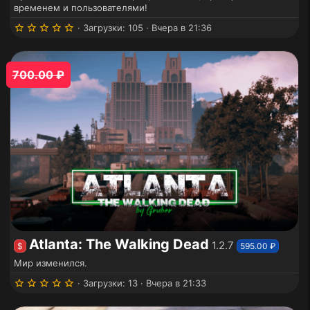
временем и пользователями!
5
Загрузки
105
Вчера в 21:36
.
0
0
з
700.00 ₽
в
ё
з
д
Atlanta: The Walking Dead
1.2.7
$
595.00 ₽
Мир изменился.
5
Загрузки
13
Вчера в 21:33
.
0