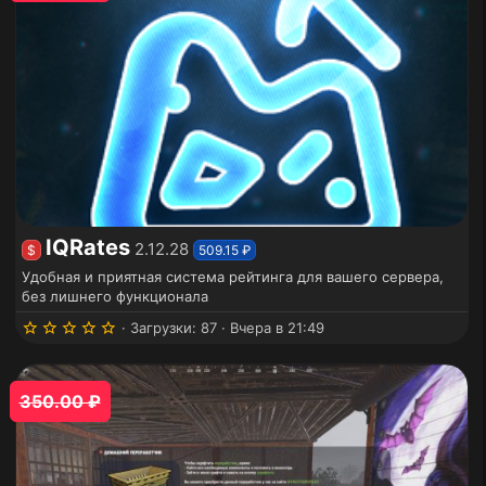
з
д
IQRates
2.12.28
$
509.15 ₽
Удобная и приятная система рейтинга для вашего сервера,
без лишнего функционала
5
Загрузки
87
Вчера в 21:49
.
0
0
з
350.00 ₽
в
ё
з
д