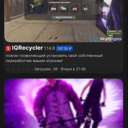
IQRecycler
1.14.8
$
297.50 ₽
плагин позволяющий установить свой собственный
переработчик вашим игрокам!
0
Загрузки
38
Вчера в 21:46
.
0
0
з
в
ё
з
д