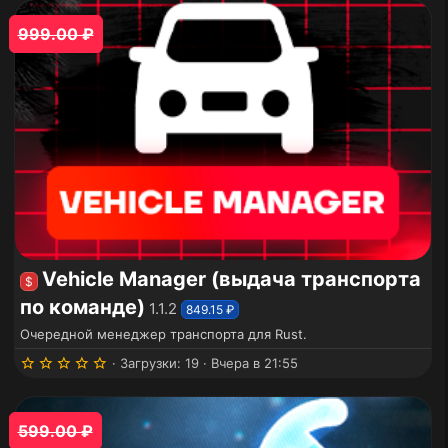
0
з
999.00 ₽
в
ё
з
д
Vehicle Manager (выдача транспорта
$
по команде)
1.1.2
849.15 ₽
Очередной менеджер транспорта для Rust.
5
Загрузки
19
Вчера в 21:55
.
0
0
з
599.00 ₽
в
ё