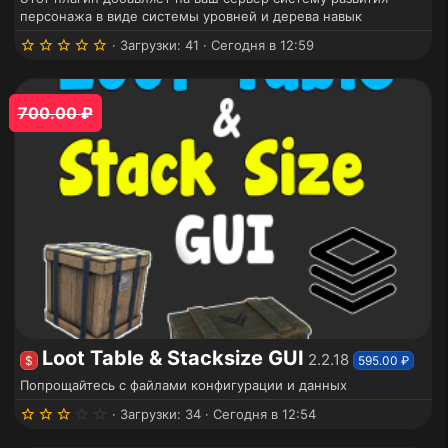
персонажа в виде системы уровней и дерева навык
5
Загрузки
41
Сегодня в 12:59
.
0
0
з
700.00 ₽
в
ё
з
д
Loot Table & Stacksize GUI
2.2.18
$
595.00 ₽
Попрощайтесь с файлами конфигурации и данных
3
Загрузки
34
Сегодня в 12:54
.
0