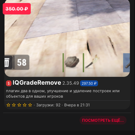
0
з
350.00 ₽
в
ё
з
д
IQGradeRemove
2.35.49
$
297.50 ₽
плагин два в одном, улучшение и удаление построек или
объектов для ваших игроков
5
Загрузки
92
Вчера в 21:31
.
0
0
ПОСМОТРЕТЬ ЕЩЁ...
з
в
ё
з