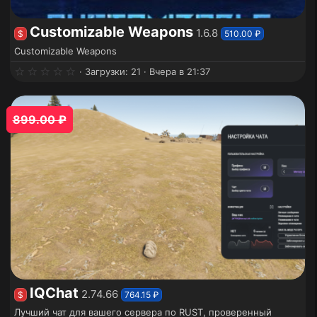
Customizable Weapons
1.6.8
$
510.00 ₽
Customizable Weapons
0
Загрузки
21
Вчера в 21:37
.
0
0
з
899.00 ₽
в
ё
з
д
IQChat
2.74.66
$
764.15 ₽
Лучший чат для вашего сервера по RUST, проверенный