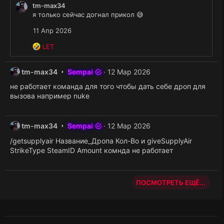
4
tm-max34
а
л
н
я только сейчас догнал прикол 😅
л
е
а
в
S
11 Апр 2026
п
п
e
и
р
Р
LET
m
с
о
е
p
а
ф
а
a
л
t
tm-max34
Sempai
12 Мар 2026
и
к
i
в
m
л
ц
.
не работает команда для того чтобы дать себе дроп для
п
-
и
е
вызова например nuke
р
m
и
S
о
:
a
e
ф
x
m
t
tm-max34
Sempai
12 Мар 2026
и
3
p
m
л
4
a
/getsupplyair Название_Дропа Кол-Во и giveSupplyAir
-
е
н
i
StrikeType SteamID Amount комнда не работает
m
L
а
.
a
E
п
x
T
и
3
ПОСМОТРЕТЬ ЕЩЁ...
.
с
4
а
н
л
а
в
п
п