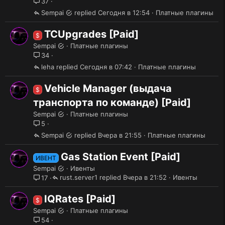
37
Sempai
Сегодня в 12:54
Платные плагины
TCUpgrades [Paid]
$
Sempai
Платные плагины
34
leha
Сегодня в 07:42
Платные плагины
Vehicle Manager (выдача
$
транспорта по команде) [Paid]
Sempai
Платные плагины
5
Sempai
Вчера в 21:55
Платные плагины
Gas Station Event [Paid]
ИВЕНТ
Sempai
Ивенты
rust.server1
Вчера в 21:52
Ивенты
17
IQRates [Paid]
$
Sempai
Платные плагины
54