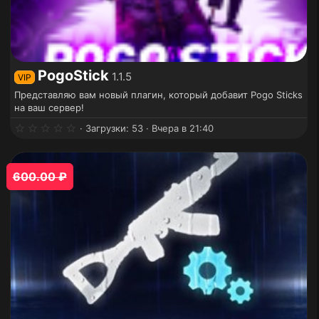
PogoStick
1.1.5
VIP
Представляю вам новый плагин, который добавит Pogo Sticks
на ваш сервер!
0
Загрузки
53
Вчера в 21:40
.
0
0
з
600.00 ₽
в
ё
з
д