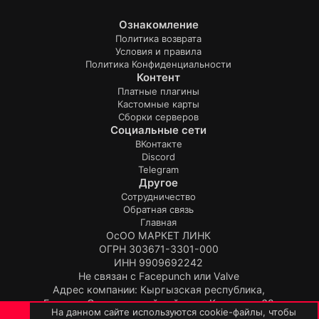
и
р
с
Ознакомление
о
а
Политика возврата
ф
л
Условия и правила
и
в
Политика Конфиденциальности
л
п
Контент
е
р
Платные плагины
S
о
Кастомные карты
e
ф
Сборки серверов
m
Социальные сети
и
p
л
ВКонтакте
a
Discord
е
i
Telegram
S
.
Другое
e
Сотрудничество
m
Обратная связь
p
Главная
a
ОсОО МАРКЕТ ЛИНК
i
ОГРН 303671-3301-000
.
ИНН 9909692242
Не связан с Facepunch или Valve
Адрес компании: Кыргызская республика,
Бишкек, Свердловский район, ул.Киевская, 62
На данном сайте используются cookie-файлы, чтобы
Продукт:
TopPlugin